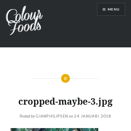
Skip
MENU
to
content
Colour Foods l Voeding zonder regels,
vol kleur
cropped-maybe-3.jpg
Posted by
GIANPHILIPSEN
on
24 JANUARI 2018