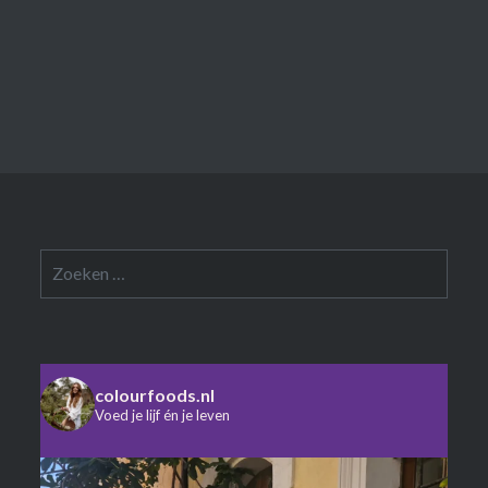
Zoeken
naar:
colourfoods.nl
Voed je lijf én je leven