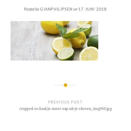
Posted by
GIANPHILIPSEN
on
17 JUNI 2018
Bericht
navigatie
PREVIOUS POST
cropped-zo-haal-je-meer-sap-uit-je-citroen_img900.jpg