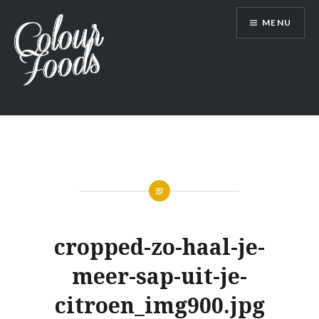
Skip
MENU
to
content
Colour Foods l Voeding zonder regels,
vol kleur
cropped-zo-haal-je-
meer-sap-uit-je-
citroen_img900.jpg