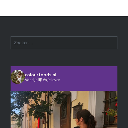
Zoeken
naar:
colourfoods.nl
Voed je lijf én je leven