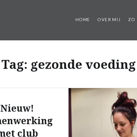
HOME
OVER MIJ
ZO 
der regels, vol kleur
Tag:
gezonde voeding
Nieuw!
enwerking
met club