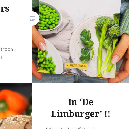
ërs
atroon
d
In ‘De
Limburger’ !!