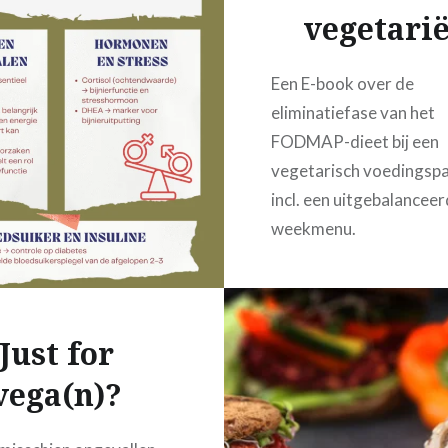
vegetari
Een E-book over de
eliminatiefase van het
FODMAP-dieet bij een
vegetarisch voedingsp
incl. een uitgebalanceer
weekmenu.
Just for
vega(n)?