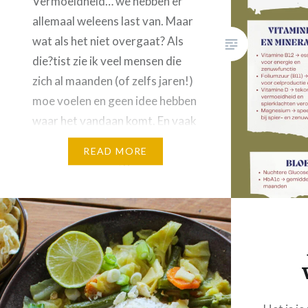
Vermoeidheid… we hebben er
allemaal weleens last van. Maar
wat als het niet overgaat? Als
die?tist zie ik veel mensen die
zich al maanden (of zelfs jaren!)
moe voelen en geen idee hebben
waar het vandaan komt. En vaak
wordt dit nog niet als serieuze
READ MORE
klacht behandeld/gezien.
Zonde! Vermoeidheid kan je
levensvreugde verkleinen, dus
waarom…