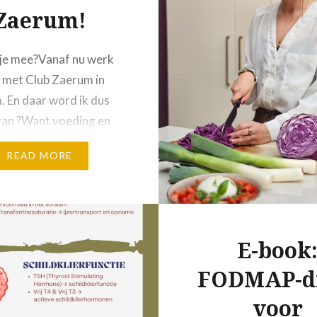
Zaerum!
je mee?Vanaf nu werk
 met Club Zaerum in
 En daar word ik dus
j van ?Want voeding en
 horen wat mij betreft
READ MORE
ij elkaar. Niet vanuit
maar vanuit voelen.
nergie. Vanuit weer een
huiskomen in je
E-book
om krijg je iets extra’s
t mij…
FODMAP-d
voor