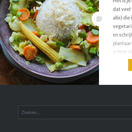
Het is j
dat veel 
alle) di
vegetaris
en schrij
plantaar
echter n
jij niet v
wil of k
van een
Zoeken
naar: