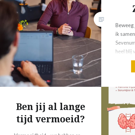
Beweeg 
ik samen
Sevenum.
heel bli
beweging
gewoon b
moeten, 
Vanuit e
beetje t
Ben jij al lange
lijf.Daar
als je me
tijd vermoeid?