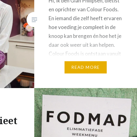
Hi, Ik ben Gian Philipsen, diëtist
en oprichter van Colour Foods.
En iemand die zelf heeft ervaren
hoe voeding je compleet in de
knoop kan brengen én hoe het je
daar ook weer uit kan helpen.
Colour Foods is ontstaan vanuit
mijn eigen zoektocht. Jarenlang
READ MORE
zat ik vast in een patroon van
restrictief eten. Regels,…
:
ieet