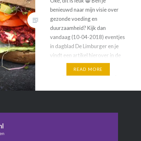
Oké, dit is leuk 😀 Ben je
benieuwd naar mijn visie over
gezonde voeding en
duurzaamheid? Kijk dan
vandaag (10-04-2018) eventjes
in dagblad De Limburger en je
vindt een artikel hierover in de
rubriek ‘Leef’. Ik vind het heel
READ MORE
belangrijk om samen met mijn
cliënten een nieuw
voedingspatroon voor ze te
ontwikkelen. Een patroon dat
bij…
nl
ven