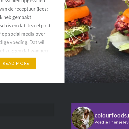
e misschien opgevallen
van de receptuur (lees:
e ik heb gemaakt
ch is en dat ik veel post
f op social media over
dige voeding. Dat wil
iet zeggen dat wanneer
egetarisch eet, ik je niet
READ MORE
an helpen met het vinden
 gezond…
colourfoods.
Voed je lijf én je le