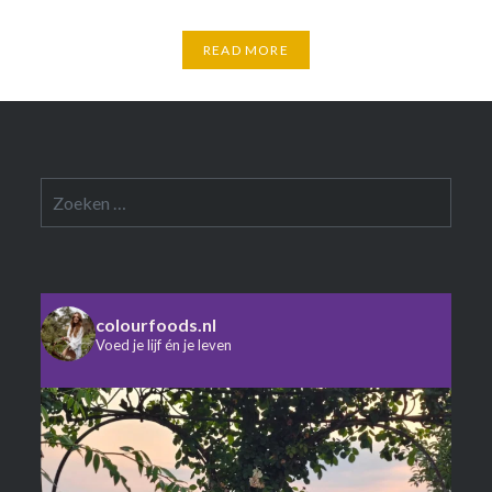
READ MORE
Zoeken
naar:
colourfoods.nl
Voed je lijf én je leven